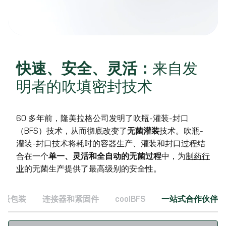
快速、安全、灵活：
来自发
明者的吹填密封技术
60 多年前，隆美拉格公司发明了吹瓶-灌装-封口
（BFS）技术，从而彻底改变了
无菌灌装
技术。吹瓶-
灌装-封口技术将耗时的容器生产、灌装和封口过程结
合在一个
单一、灵活和全自动的无菌过程
中，为
制药行
业
的无菌生产提供了最高级别的安全性。
初级包装
连接器和紧固件
coolBFS
一站式合作伙伴