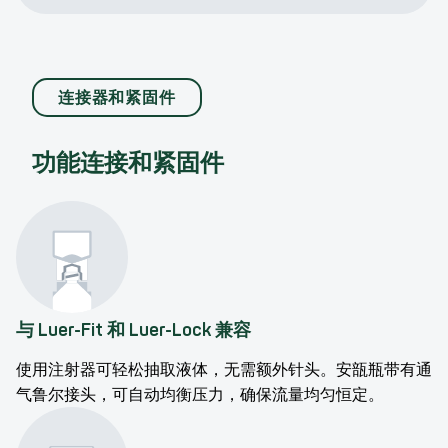
连接器和紧固件
多种容量选择：
功能连接和紧固件
高产能：
用户友好型设计：
可定制的设计元素：
集成涂抹器：
与 Luer-Fit 和 Luer-Lock 兼容
敏感应用的理想选择：
使用注射器可轻松抽取液体，无需额外针头。安瓿瓶带有通
气鲁尔接头，可自动均衡压力，确保流量均匀恒定。