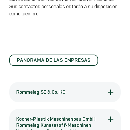
Sus contactos personales estarán a su disposición
como siempre.
PANORAMA DE LAS EMPRESAS
Rommelag SE & Co. KG
Rommelag SE & Co.
T +49 7976 80-0
Executive Board
Commercial register
KG
marketing.rom@romm
Gert Hansen
Stuttgart
elag.com
Thomas Geiger
HRA 570846
Kocher-Plastik Maschinenbau GmbH
Ust-Id-Nr:
Talstraße 22-30
Rommelag Kunststoff-Maschinen
DE146795830