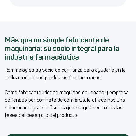
Ust-Id-Nr.:
74405 Gaildorf
DE445078704
Germany
Rommelag Flex
T +49 7632 828553-0
Management
Commercial register
Pharma GmbH
mail.rfp@rommelag.co
Jakob Hansen
Freiburg
m
HRB 734459
Ust-Id-Nr.:
Breisgauring 13
DE277089958
79427 Eschbach
Más que un simple fabricante de
Germany
maquinaria: su socio integral para la
industria farmacéutica
Rommelag es su socio de confianza para ayudarle en la
realización de sus productos farmacéuticos.
Como fabricante líder de máquinas de llenado y empresa
de llenado por contrato de confianza, le ofrecemos una
solución integral sin fisuras que le ayuda en todas las
fases del desarrollo del producto.