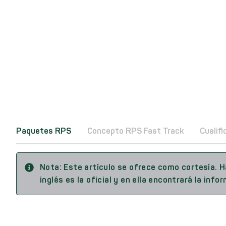
Paquetes RPS
Concepto RPS Fast Track
Cualif
Nota:
Este artículo se ofrece como cortesía. 
inglés es la oficial y en ella encontrará la inf