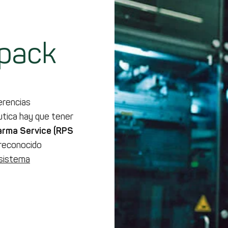
lpack
ferencias
utica hay que tener
rma Service (RPS
 reconocido
sistema