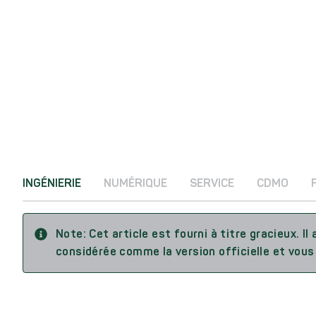
INGÉNIERIE
NUMÉRIQUE
SERVICE
CDMO
Note:
Cet article est fourni à titre gracieux. I
considérée comme la version officielle et vous