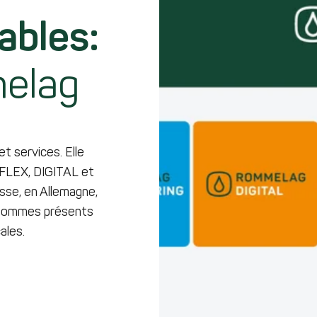
ables:
melag
t services. Elle
 FLEX, DIGITAL et
sse, en Allemagne,
s sommes présents
ales.