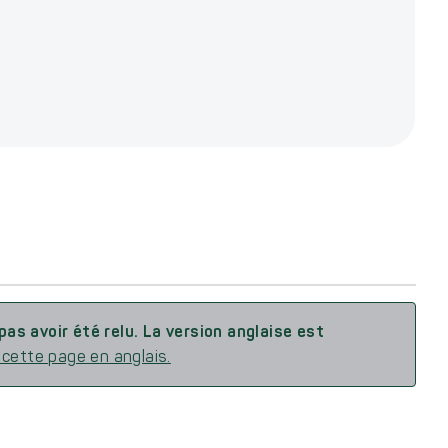
pas avoir été relu. La version anglaise est
 cette page en anglais.