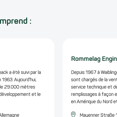
mprend :
Rommelag Engin
ck a été suivi par la
Depuis 1967 à Waiblinge
 1963. Aujourd'hui,
sont chargés de la vent
s de 29.000 mètres
service technique et de
e développement et le
remplissages à façon e
en Amérique du Nord et
Allemagne
Mayenner Straße 