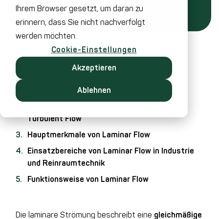
Ihrem Browser gesetzt, um daran zu
erinnern, dass Sie nicht nachverfolgt
werden möchten.
Cookie-Einstellungen
Inhaltsverzeichnis
Akzeptieren
Wie wird Laminar Flow berechnet?
Ablehnen
Der Unterschied zwischen Laminar Flow und
Turbulent Flow
Hauptmerkmale von Laminar Flow
Einsatzbereiche von Laminar Flow in Industrie
und Reinraumtechnik
Funktionsweise von Laminar Flow
Die laminare Strömung beschreibt eine
gleichmäßige