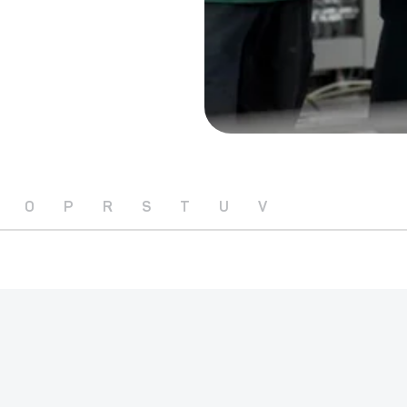
O
P
R
S
T
U
V