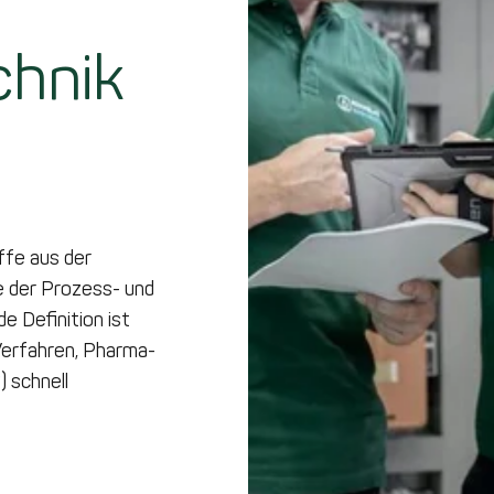
chnik
ffe aus der
e der Prozess- und
e Definition ist
 Verfahren, Pharma-
) schnell