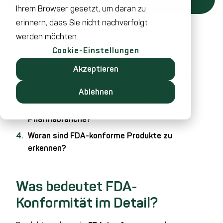
Ihrem Browser gesetzt, um daran zu
erinnern, dass Sie nicht nachverfolgt
werden möchten.
Inhaltsverzeichnis
Cookie-Einstellungen
Akzeptieren
Was bedeutet FDA-Konformität im Detail?
Warum ist US FDA-Konformität wichtig?
Ablehnen
Welche Anforderungen hat die FDA an die
Pharmabranche?
Woran sind FDA-konforme Produkte zu
erkennen?
Was bedeutet FDA-
Konformität im Detail?