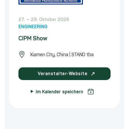
Auf
und
27.
—
29. Oktober 2026
der
ENGINEERING
nachstehenden
CIPM Show
Veranstaltung
sind
Xiamen City, China | STAND tba
wir
mit
folgenden
Veranstalter-Website
Geschäftsbereichen
vertreten:
Im Kalender speichern