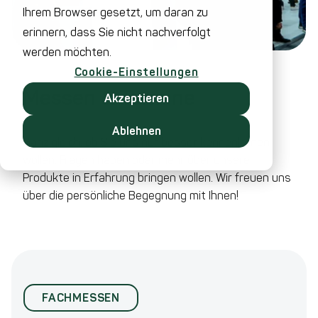
Ihrem Browser gesetzt, um daran zu
erinnern, dass Sie nicht nachverfolgt
werden möchten.
Cookie-Einstellungen
Messen & Termine
Akzeptieren
Ablehnen
Ganz gleich, ob Sie uns nur besser kennenlernen
wollen, Fragen haben oder mehr über unsere
Produkte in Erfahrung bringen wollen. Wir freuen uns
über die persönliche Begegnung mit Ihnen!
FACHMESSEN