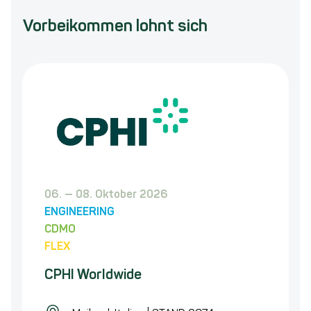
Vorbeikommen lohnt sich
Auf
06.
—
08. Oktober 2026
der
ENGINEERING
,
nachstehenden
CDMO
und
Veranstaltung
FLEX
sind
CPHI Worldwide
wir
mit