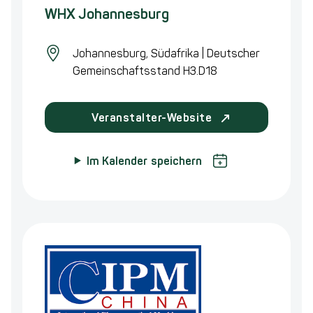
nachstehenden
WHX Johannesburg
Veranstaltung
sind
Johannesburg, Südafrika | Deutscher
wir
Gemeinschaftsstand H3.D18
mit
folgenden
Geschäftsbereichen
Veranstalter-Website
vertreten:
Im Kalender speichern