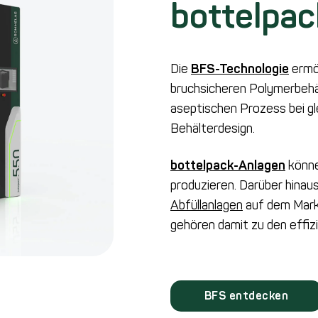
bottelpac
Die
BFS-Technologie
ermög
bruchsicheren Polymerbehäl
aseptischen Prozess bei gle
Behälterdesign.
bottelpack-Anlagen
könne
produzieren. Darüber hinaus
Abfüllanlagen
auf dem Markt
gehören damit zu den effi
BFS entdecken