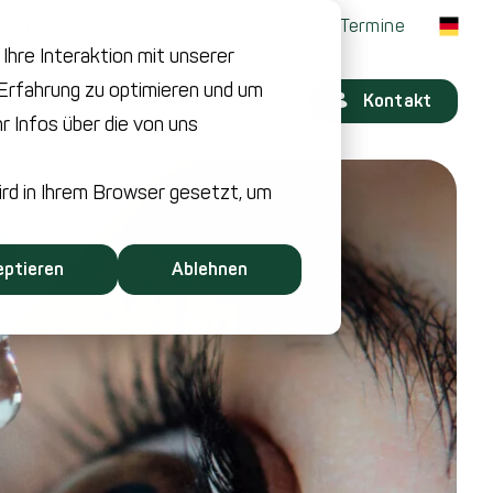
ommelag FLEX
Karriere
Messen & Termine
hre Interaktion mit unserer
-Erfahrung zu optimieren und um
Services
Rommelag Gruppe
Kontakt
 Infos über die von uns
ird in Ihrem Browser gesetzt, um
eptieren
Ablehnen