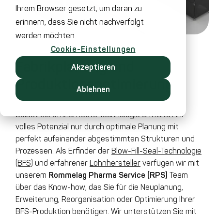
Ihrem Browser gesetzt, um daran zu
erinnern, dass Sie nicht nachverfolgt
werden möchten.
Cookie-Einstellungen
Fabrik­planung und
Akzeptieren
Produktions­optimierung
Ablehnen
Selbst die effizienteste Technologie entfaltet ihr
volles Potenzial nur durch optimale Planung mit
perfekt aufeinander abgestimmten Strukturen und
Prozessen. Als Erfinder der
Blow-Fill-Seal-Technologie
(BFS)
und erfahrener
Lohnhersteller
verfügen wir mit
unserem
Rommelag Pharma Service (RPS)
Team
über das Know-how, das Sie für die Neuplanung,
Erweiterung, Reorganisation oder Optimierung Ihrer
BFS-Produktion benötigen. Wir unterstützen Sie mit