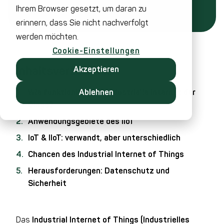
Ihrem Browser gesetzt, um daran zu
erinnern, dass Sie nicht nachverfolgt
werden möchten.
Cookie-Einstellungen
Inhaltsverzeichnis
Akzeptieren
Wie funktioniert das industrielle Internet der
Ablehnen
Dinge?
Anwendungsgebiete des IIoT
IoT & IIoT: verwandt, aber unterschiedlich
Chancen des Industrial Internet of Things
Herausforderungen: Datenschutz und
Sicherheit
Das
Industrial Internet of Things (Industrielles