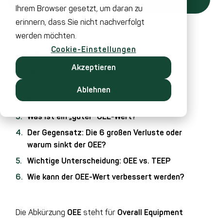
Ihrem Browser gesetzt, um daran zu
erinnern, dass Sie nicht nachverfolgt
werden möchten.
Inhaltsverzeichnis
Cookie-Einstellungen
Akzeptieren
Berechnung des OEE-Werts
Strategische Bedeutung in der
Ablehnen
Prozessindustrie
Was ist ein „guter“ OEE-Wert?
Der Gegensatz: Die 6 großen Verluste oder
warum sinkt der OEE?
Wichtige Unterscheidung: OEE vs. TEEP
Wie kann der OEE-Wert verbessert werden?
Die Abkürzung
OEE
steht für
Overall Equipment